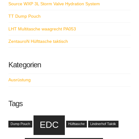
Source WXP 3L Storm Valve Hydration System
TT Dump Pouch
LHT Multitasche waagrecht PA053
ZentauroN Hüfttasche taktisch
Kategorien
Ausrüstung
Tags
EDC
Dump Pouch
Hüfttasche
Lindnerhof Taktik