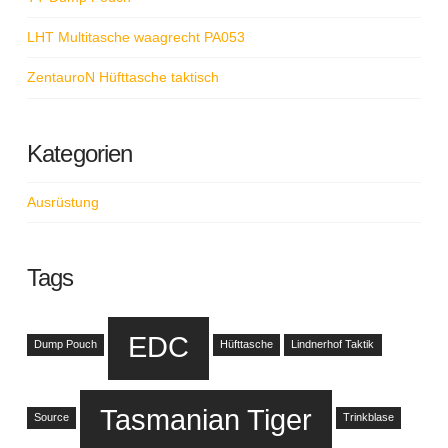
LHT Multitasche waagrecht PA053
ZentauroN Hüfttasche taktisch
Kategorien
Ausrüstung
Tags
EDC
Dump Pouch
Hüfttasche
Lindnerhof Taktik
Tasmanian Tiger
Source
Trinkblase